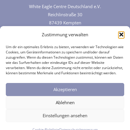
White Eagle Centre Deutschland e.V.
Reichlinstraße 30
87439 Kempten
Tel.:
0831 / 57070762
Zustimmung verwalten
Um dir ein optimales Erlebnis zu bieten, verwenden wir Technologien wie
Cookies, um Geräteinformationen zu speichern und/oder darauf
zuzugreifen. Wenn du diesen Technologien zustimmst, können wir Daten
wie das Surfverhalten oder eindeutige IDs auf dieser Website
verarbeiten. Wenn du deine Zustimmung nicht erteilst oder zurückziehst,
können bestimmte Merkmale und Funktionen beeinträchtigt werden.
Akzeptieren
Datenschutz
|
Impressum
|
Cookies
Ablehnen
Website by
Ons IT
2026
Einstellungen ansehen
Cookie-Richtlinie
Datenschutz
Impressum