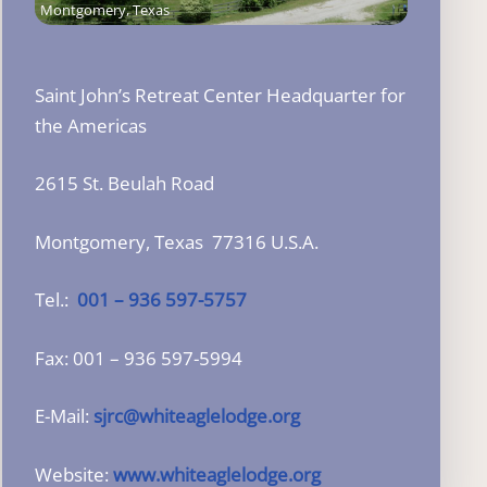
Montgomery, Texas
Saint John’s Retreat Center Headquarter for
the Americas
2615 St. Beulah Road
Montgomery, Texas 77316 U.S.A.
Tel.:
001 – 936 597-5757
Fax: 001 – 936 597-5994
E-Mail:
sjrc@whiteaglelodge.org
Website:
www.
whiteaglelodge.org