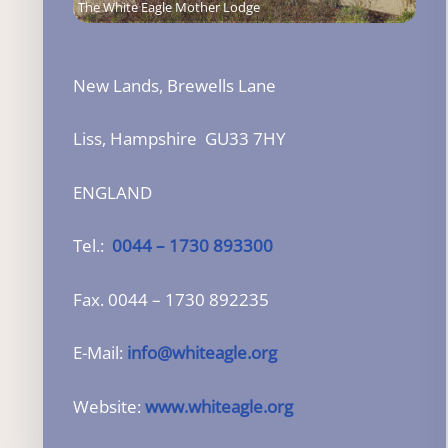
The White Eagle Mother Lodge
New Lands, Brewells Lane
Liss, Hampshire GU33 7HY
ENGLAND
Tel.:
0044 – 1730 893300
Fax. 0044 – 1730 892235
E-Mail:
info@whiteagle.org
Website:
www.
whiteagle.org