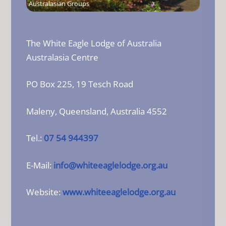
Australasian Groups
The White Eagle Lodge of Australia
Australasia Centre
PO Box 225, 19 Tesch Road
Maleny, Queensland, Australia 4552
Tel.:
07 54 944397
E-Mail:
info@whiteeaglelodge.org.au
Website:
www.whiteeaglelodge.org.au