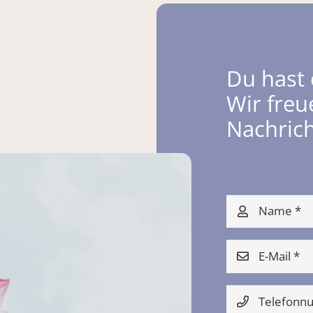
Du hast 
Wir freu
Nachrich
Name *
E-Mail *
Telefon