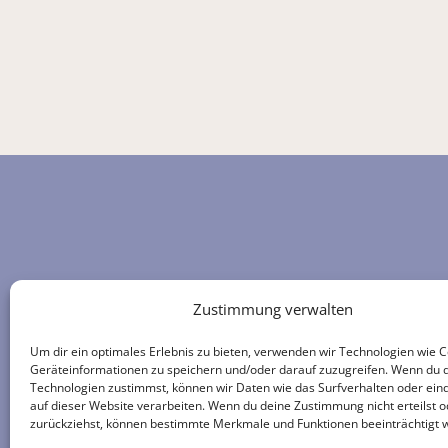
Zustimmung verwalten
White Eagle Centre Deutschland e.V.
Reichlinstraße 30
Um dir ein optimales Erlebnis zu bieten, verwenden wir Technologien wie 
Geräteinformationen zu speichern und/oder darauf zuzugreifen. Wenn du 
87439 Kempten
Technologien zustimmst, können wir Daten wie das Surfverhalten oder eind
Tel.:
0831 / 57070762
auf dieser Website verarbeiten. Wenn du deine Zustimmung nicht erteilst o
zurückziehst, können bestimmte Merkmale und Funktionen beeinträchtigt 