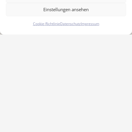
die Reaktion einsetzt und uns wieder zur
Einstellungen ansehen
normalen Haltung zurückführt.
Cookie-Richtlinie
Datenschutz
Impressum
Für die Entwicklung der Persönlichkeit in
aufeinanderfolgenden Leben ist dieses
Gesetz von besonderer Bedeutung, denn es
veranlaßt die Seele, zwischen zwei Polen zu
pendeln, z.B. zwischen introvertierten und
extrovertierten Ausdrucksformen, bis
zuletzt ein ausgeglichener Zustand erreicht
ist. Es kann jemanden, der in einem Leben
fanatisch war, veranlassen, im nächsten