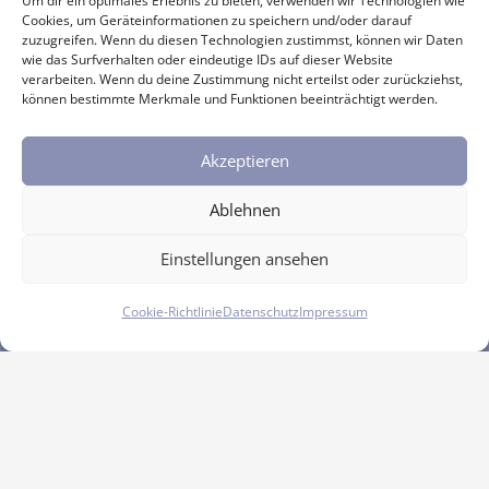
Um dir ein optimales Erlebnis zu bieten, verwenden wir Technologien wie
Cookies, um Geräteinformationen zu speichern und/oder darauf
zuzugreifen. Wenn du diesen Technologien zustimmst, können wir Daten
wie das Surfverhalten oder eindeutige IDs auf dieser Website
Datenschutz
|
Impressum
|
Cookies
verarbeiten. Wenn du deine Zustimmung nicht erteilst oder zurückziehst,
können bestimmte Merkmale und Funktionen beeinträchtigt werden.
Website by
Ons IT
2026
Akzeptieren
Ablehnen
Einstellungen ansehen
Cookie-Richtlinie
Datenschutz
Impressum